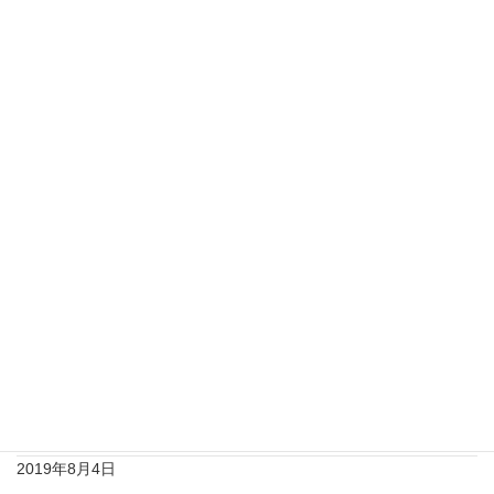
日本一周 新潟県 佐渡島 ２８日目
日本一周 岐阜県 ３０日目
最近の投稿
家族で日本一周6日目♡福島県→宮城県♡リカちゃんキャッスル
女子編♡そして家族の心の変化？！
2019年8月28日
家族で日本一周5日目♡茨城県→栃木県
2019年8月19日
日本一周4日目ディズニーシー♡又もや女子編 笑笑
2019年8月10日
日本一周3日目千葉♡東京女子編
2019年8月4日