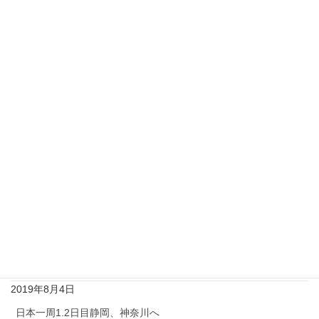
Pocket
最近の投稿
家族で日本一周6日目♡福島県→宮城県♡リカちゃんキャッスル
女子編♡そして家族の心の変化？！
2019年8月28日
家族で日本一周5日目♡茨城県→栃木県
2019年8月19日
日本一周4日目ディズニーシー♡又もや女子編 笑笑
2019年8月10日
日本一周3日目千葉♡東京女子編
2019年8月4日
日本一周1.2日目静岡、神奈川へ