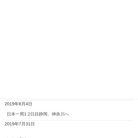
最近の投稿
家族で日本一周6日目♡福島県→宮城県♡リカちゃんキャッスル
女子編♡そして家族の心の変化？！
2019年8月28日
家族で日本一周5日目♡茨城県→栃木県
2019年8月19日
日本一周4日目ディズニーシー♡又もや女子編 笑笑
2019年8月10日
日本一周3日目千葉♡東京女子編
2019年8月4日
日本一周1.2日目静岡、神奈川へ
2019年7月31日